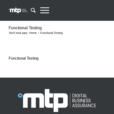
Skip
Skip
to
to
Content
navigation
Functional Testing
Você está aqui:
Home
/
Functional Testing
Functional Testing